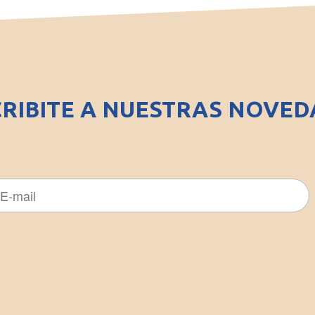
RIBITE A NUESTRAS NOVE