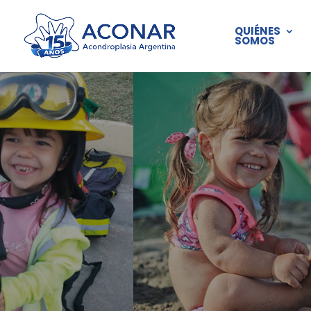
QUIÉNES
SOMOS