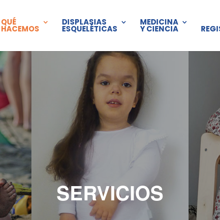
QUÉ
DISPLASIAS
MEDICINA
HACEMOS
ESQUELÉTICAS
Y CIENCIA
REGI
SERVICIOS